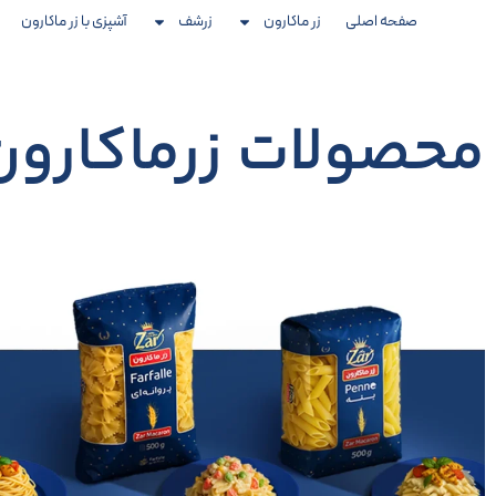
صفحه اصلی
زر ماکارون
زرشف
آشپزی با زر ماکارون
محصولات زرماکارون