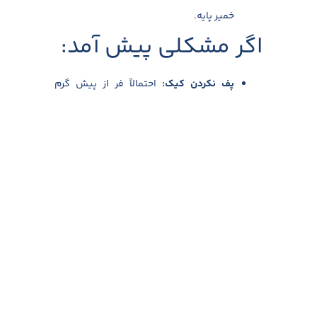
خمیر پایه.
اگر مشکلی پیش آمد:
پف نکردن کیک
:
احتمالاً فر از پیش گرم
نشده یا مواد اولیه بیش از حد سرد بوده‌اند.
فرورفتن مرکز کیک
:
ممکن است کیک به طور
کامل نپخته یا درب فر در حین پخت باز مانده
باشد.
خشک شدن بافت
:
معمولاً ناشی از زمان پخت
طولانی یا مخلوط کردن بیش از حد مواد
است.
پشت پرده این
سادگی: چرا پودر