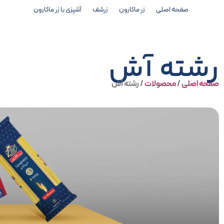
صفحه اصلی
زر ماکارون
زرشف
آشپزی با زر ماکارون
رشته آش
صفحه اصلی
/
محصولات
/
رشته آش