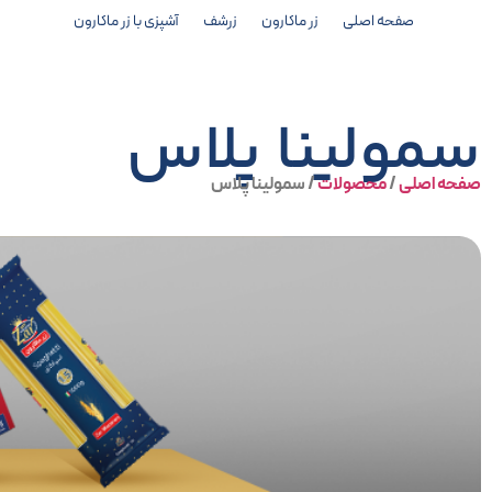
صفحه اصلی
زر ماکارون
زرشف
آشپزی با زر ماکارون
سمولینا پلاس
صفحه اصلی
/
محصولات
/
سمولینا پلاس