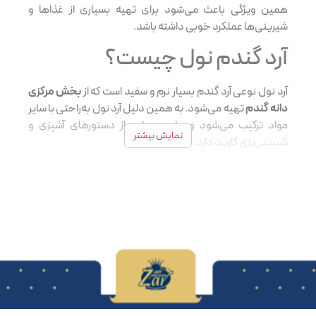
همین ویژگی باعث می‌شود برای تهیه بسیاری از غذاها و
شیرینی‌ها عملکرد خوبی داشته باشد.
آرد گندم نول چیست؟
آرد نول نوعی آرد گندم بسیار نرم و سفید است که از
بخش مرکزی
دانه گندم
تهیه می‌شود. به همین دلیل آرد نول به‌راحتی با سایر
مواد ترکیب می‌شود و برای بسیاری از دستورهای آشپزی و
نمایش بیشتر
شیرینی‌پزی کاربرد دارد.
روی بسته‌بندی برخی آردها، از جمله
آرد زر ماکارون
،
علامت
0000
(چهار صفر) دیده می‌شود. این عدد
نشان‌دهنده درجه
نرمی و میزان سبوس آرد
است. هرچه تعداد صفرها بیشتر باشد،
آرد نرم‌تر آسیاب شده و سبوس کمتری دارد. بنابراین آردی که با
علامت 0000 مشخص شده، آردی بسیار نرم و سفید است که در
واقع همان آرد گندم نول محسوب می‌شود. به دلیل همین
بافت لطیف، آرد نول معمولاً در تهیه انواع کیک، شیرینی،
بیسکویت، خمیر پیتزا و برخی نان‌های نرم استفاده می‌شود.