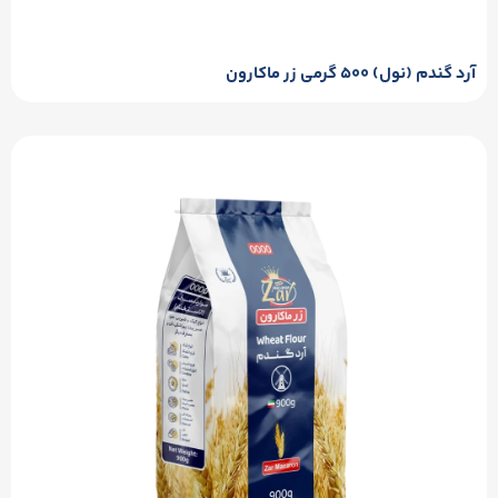
آرد گندم (نول) ۵۰۰ گرمی زر ماکارون