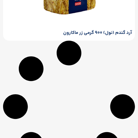
آرد گندم (نول) ۹۰۰ گرمی زر ماکارون