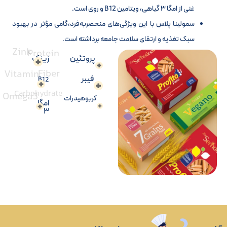
غنی از امگا ۳ گیاهی، ویتامین B12 و روی است.
سمولینا پلاس با این ویژگی‌های منحصربه‌فرد،گامی مؤثر در بهبود
سبک تغذیه و ارتقای سلامت جامعه برداشته است.
Zink
Protein
پروتئین
زینک
Fiber
Vitamin
فیبر
B12
Carbohydrate
Omega3
کربوهیدرات
امگا
۳