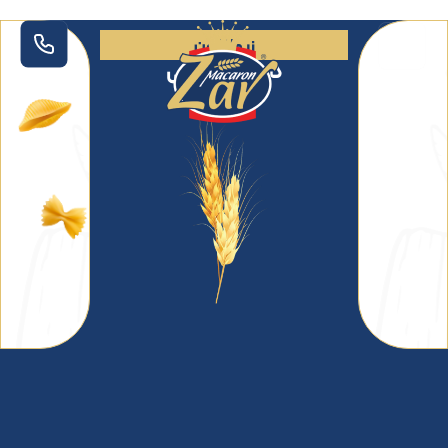
زر ماکارون
در‬ ‫کنار‬ ‫زندگی
.