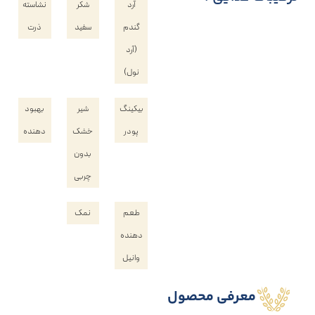
آرد
شکر
نشاسته
گندم
سفید
ذرت
(آرد
نول)
بیکینگ
شیر
بهبود
پودر
خشک
دهنده
بدون
چربی
طعم
نمک
دهنده
وانیل
معرفی محصول