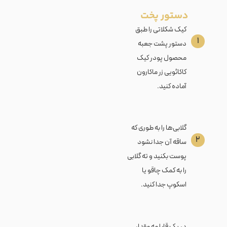
دستور پخت
کیک شکلاتی را طبق
۱
دستور پشت جعبه
محصول پودر کیک
کاکائویی زر ماکارون
آماده کنید.
گلابی‌ها را به طوری که
۲
ساقه آن جدا نشود
پوست بکنید و ته گلابی
را به کمک چاقو یا
اسکوپ جدا کنید.
در یک قابلمه مقدار