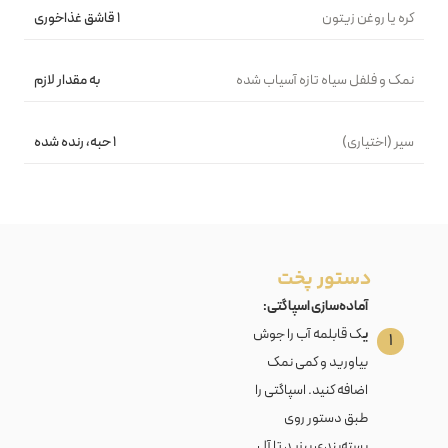
کره یا روغن زیتون
۱ قاشق غذاخوری
نمک و فلفل سیاه تازه آسیاب شده
به مقدار لازم
سیر (اختیاری)
۱ حبه، رنده شده
دستور پخت
آماده‌سازی اسپاگتی:
ی
ک قابلمه آب را جوش
۱
بیاورید و کمی نمک
اضافه کنید. اسپاگتی را
طبق دستور روی
بسته‌بندی بپزید تا آل