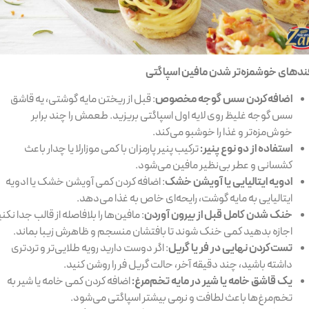
ندهای خوشمزه‌تر شدن مافین اسپاگتی
اضافه‌کردن سس گوجه مخصوص
: قبل از ریختن مایه گوشتی، یه قاشق
سس گوجه غلیظ روی لایه اول اسپاگتی بریزید. طعمش را چند برابر
خوش‌مزه‌تر و غذا را خوشبو می‌کند.
استفاده از دو نوع پنیر:
ترکیب پنیر پارمزان با کمی موزارلا یا چدار باعث
کشسانی و عطر بی‌نظیر مافین می‌شود.
ادویه ایتالیایی یا آویشن خشک
: اضافه کردن کمی آویشن خشک یا ادویه
ایتالیایی به مایه گوشت، رایحه‌ای خاص به غذا می‌دهد.
خنک شدن کامل قبل از بیرون آوردن
: مافین‌ها را بلافاصله از قالب جدا نکنی
اجازه بدهید کمی خنک شوند تا بافتشان منسجم و ظاهرش زیبا بماند.
تست‌کردن نهایی در فر یا گریل
: اگر دوست دارید رویه طلایی‌تر و تردتری
داشته باشید، چند دقیقه آخر، حالت گریل فر را روشن کنید.
یک قاشق خامه یا شیر در مایه تخم‌مرغ:
اضافه کردن کمی خامه یا شیر به
تخم‌مرغ‌ها باعث لطافت و نرمی بیشتر اسپاگتی می‌شود.