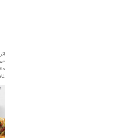
اگر
«
ما
ماک
غاف