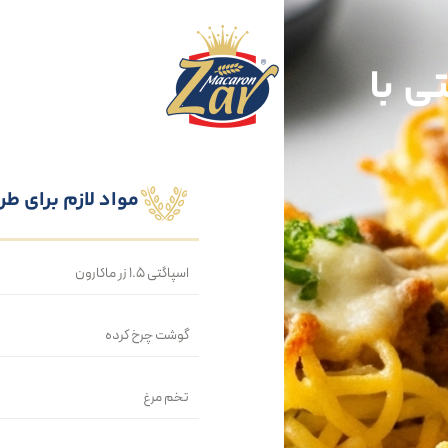
ی با
مواد لازم برای ط
اسپاگتی ۱.۵ زر ماکارون
گوشت چرخ کرده
تخم مرغ