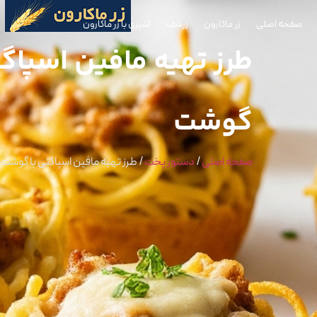
صفحه اصلی
زر ماکارون
زرشف
آشپزی با زر ماکارون
طرز تهیه مافین اسپاگت
گوشت
صفحه اصلی
/
دستور پخت
/
طرز تهیه مافین اسپاگتی با گوشت