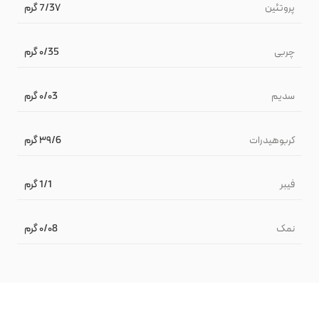
پروتئین
7/3۷ گرم
چربی
۰/35 گرم
سدیم
۰/۰3 گرم
کربوهیدرات
۳۹/6 گرم
فیبر
1/1 گرم
نمک
۰/۰8 گرم