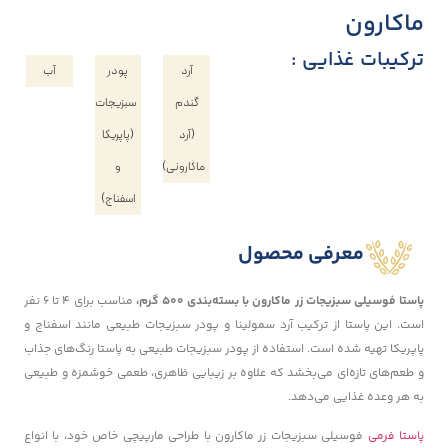
ماکارون
ترکیبات غذایی :
آرد
پودر
آب
گندم
سبزیجات
(آرد
(پاپریکا
ماکارونی)
و
اسفناج)
معرفی محصول
پاستا فوسیلی سبزیجات زر ماکارون با بسته‌بندی ۵۰۰ گرم،
مناسب برای ۴ تا ۶ نفر
است. این پاستا از ترکیب آرد سمولینا و پودر سبزیجات طبیعی مانند اسفناج و
پاپریکا تهیه شده است. استفاده از پودر سبزیجات طبیعی به پاستا رنگ‌های جذاب
و طعم‌های تازه‌ای می‌بخشد که علاوه بر زیبایی ظاهری، طعمی خوشمزه و طبیعی
به هر وعده غذایی می‌دهد.
پاستا فرمی
فوسیلی سبزیجات زر ماکارون با طراحی مارپیچی خاص خود، با انواع