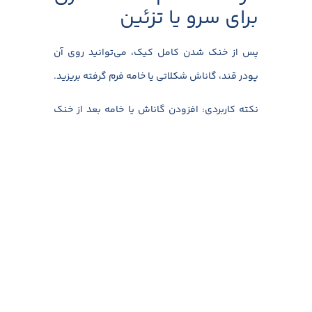
برای سرو یا تزئین
پس از خنک شدن کامل کیک، می‌توانید روی آن
پودر قند، گاناش شکلاتی یا خامه فرم گرفته بریزید.
نکته کاربردی: افزودن گاناش یا خامه بعد از خنک
شدن کیک باعث می‌شود سطح آن صاف و یکدست
بماند و تزئین حرفه‌ای‌تر به نظر برسد.
اگر به دنبال تنوع بیشتر در انتخاب پاستا برای کیک
شکلاتی یا دسرهای خود هستید،
پنه ریگاته
یکی از
گزینه‌های عالی برای استفاده در ترکیب‌های مختلف
است.