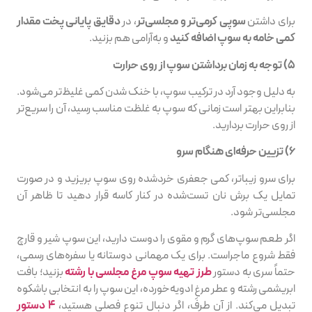
برای داشتن
سوپی کرمی‌تر و مجلسی‌تر
، در
دقایق پایانی پخت مقدار
کمی خامه به سوپ اضافه کنید
و به‌آرامی هم بزنید.
۵) توجه به زمان برداشتن سوپ از روی حرارت
به دلیل وجود آرد در ترکیب سوپ، با خنک شدن کمی غلیظ‌تر می‌شود.
بنابراین بهتر است زمانی که سوپ به غلظت مناسب رسید، آن را سریع‌تر
از روی حرارت بردارید.
۶) تزیین حرفه‌ای هنگام سرو
برای سرو زیباتر، کمی جعفری خردشده روی سوپ بریزید و در صورت
تمایل یک برش نان تست‌شده در کنار کاسه قرار دهید تا ظاهر آن
مجلسی‌تر شود.
اگر طعم سوپ‌های گرم و مقوی را دوست دارید، این سوپ شیر و قارچ
فقط شروع ماجراست. برای یک مهمانی دوستانه یا سفره‌های رسمی،
حتماً سری به دستور
طرز تهیه سوپ مرغ مجلسی با رشته
بزنید؛ بافت
ابریشمی رشته و عطر مرغِ ادویه‌خورده، این سوپ را به انتخابی باشکوه
تبدیل می‌کند. از آن طرف، اگر دنبال تنوع فصلی هستید،
۴ دستور