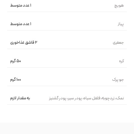
هویج
۱ عدد متوسط
پیاز
۱ عدد متوسط
جعفری
۲ قاشق غذاخوری
کره
۵۰ گرم
جو پرک
۱۰۰ گرم
نمک، زردچوبه، فلفل سیاه، پودر سیر، پودر گشنیز
به مقدار لازم